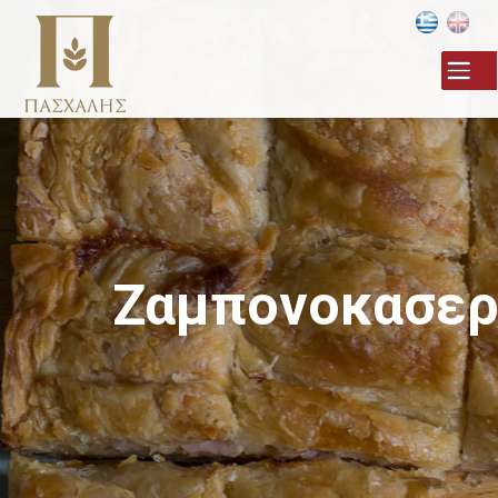
Παράκαμψη
προς το
κυρίως
περιεχόμενο
Ζαμπονοκασερο