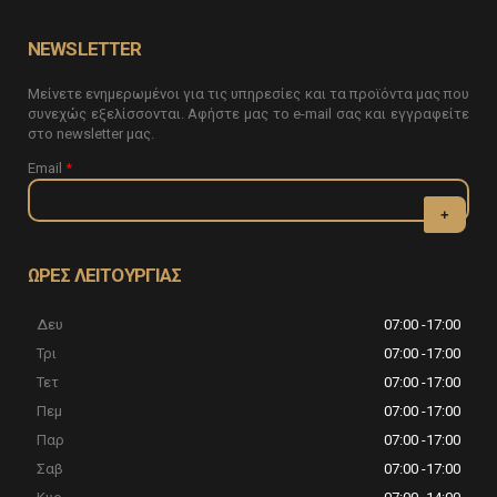
NEWSLETTER
Μείνετε ενημερωμένοι για τις υπηρεσίες και τα προϊόντα μας που
συνεχώς εξελίσσονται. Αφήστε μας το e-mail σας και εγγραφείτε
στο newsletter μας.
Email
*
CAPTCHA
This question
ΩΡΕΣ ΛΕΙΤΟΥΡΓΙΑΣ
is for testing
whether or
Δευ
07:00 -17:00
not you are a
human visitor
Τρι
07:00 -17:00
and to
Τετ
07:00 -17:00
prevent
automated
Πεμ
07:00 -17:00
spam
Παρ
07:00 -17:00
submissions.
Σαβ
07:00 -17:00
5+2