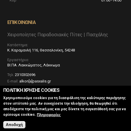
Κυρ
07:00 -14:00
ΕΠΙΚΟΙΝΩΝΙΑ
Χειροποίητες Παραδοσιακές Πίτες | Πασχάλης
Κατάστημα:
Κ. Καραμανλή 116, Θεσσαλονίκη, 54248
Εργαστήριο:
ΒΙ.ΠΑ. Λακκώματος, Λάκκωμα
Τηλ:
2310302696
E-mail:
alkon[a]pasxalis.gr
ΠΟΛΙΤΙΚΗ ΧΡΗΣΗΣ COOKIES
Χρησιμοποιούμε cookies για τη διασφάλιση της καλύτερης περιήγησης
στον ιστότοπό μας. Αν συνεχίσετε την πλοήγηση, θα θεωρηθεί ότι
αποδέχεστε την πολιτική μας και μας δίνετε τη συγκατάθεσή σας για να
Πληροφορίες
ορίσουμε cookies.
Χειροποίητες Παραδοσιακές Πίτες | Πασχάλης © 2016
Κατασκευή
ιστοσελίδων Istology | Web & Marketing Solutions
Αποδοχή