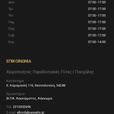
Δευ
07:00 -17:00
not you are a
human visitor
Τρι
07:00 -17:00
and to
Τετ
07:00 -17:00
prevent
automated
Πεμ
07:00 -17:00
spam
Παρ
07:00 -17:00
submissions.
Σαβ
07:00 -17:00
5+2
Κυρ
07:00 -14:00
ΕΠΙΚΟΙΝΩΝΙΑ
Χειροποίητες Παραδοσιακές Πίτες | Πασχάλης
Κατάστημα:
Κ. Καραμανλή 116, Θεσσαλονίκη, 54248
Εργαστήριο:
ΒΙ.ΠΑ. Λακκώματος, Λάκκωμα
Τηλ:
2310302696
E-mail:
alkon[a]pasxalis.gr