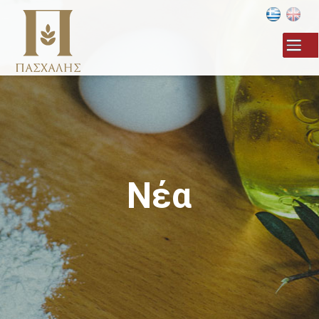
Παράκαμψη
προς το
κυρίως
περιεχόμενο
Νέα