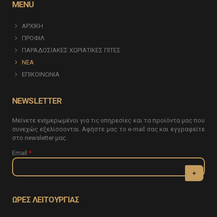
MENU
ΑΡΧΙΚΗ
ΠΡΟΦΙΛ
ΠΑΡΑΔΟΣΙΑΚΕΣ ΧΩΡΙΑΤΙΚΕΣ ΠΙΤΕΣ
ΝΕΑ
ΕΠΙΚΟΙΝΩΝΙΑ
NEWSLETTER
Μείνετε ενημερωμένοι για τις υπηρεσίες και τα προϊόντα μας που
συνεχώς εξελίσσονται. Αφήστε μας το e-mail σας και εγγραφείτε
στο newsletter μας.
Email
*
CAPTCHA
This question
ΩΡΕΣ ΛΕΙΤΟΥΡΓΙΑΣ
is for testing
whether or