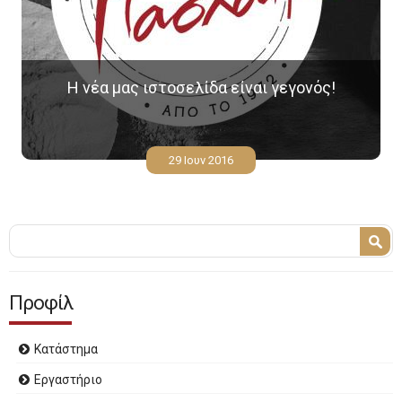
Η νέα μας ιστοσελίδα είναι γεγονός!
29 Ιουν 2016
Φόρμα αναζήτησης
Αναζήτηση
Προφίλ
Κατάστημα
Εργαστήριο